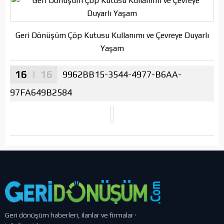
Geri Dönüşüm Çöp Kutusu Kullanımı ve Çevreye Duyarlı
Yaşam
16
| 16
9962BB15-3544-4977-B6AA-
97FA649B2584
Geri dönüşüm haberleri, ilanlar ve firmalar ·