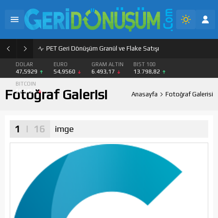
PET Geri Dönüşüm Granül ve Flake Satışı
DOLAR
EURO
GRAM ALTIN
BIST 100
47,5929
54,9560
6.493,17
13.798,82
BITCOIN
Fotoğraf Galerisi
$64451
Anasayfa
Fotoğraf Galerisi
1
| 16
imge