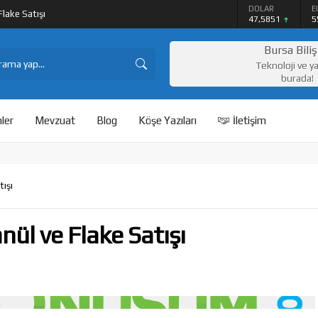
DOLAR
E
lake Satışı
47,5851
5
Bursa Bili
Teknoloji ve y
burada!
ler
Mevzuat
Blog
Köşe Yazıları
İletişim
tışı
ül ve Flake Satışı