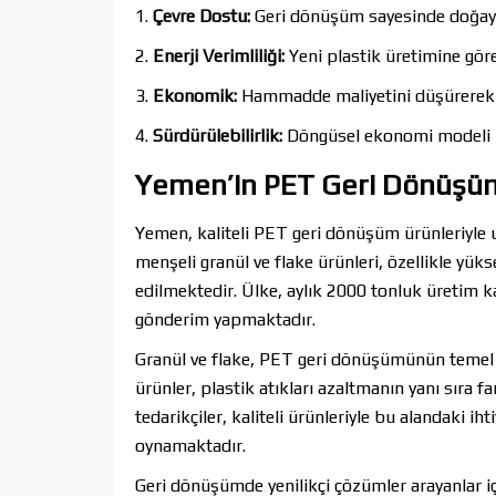
1.
Çevre Dostu:
Geri dönüşüm sayesinde doğaya b
2.
Enerji Verimliliği:
Yeni plastik üretimine göre 
3.
Ekonomik:
Hammadde maliyetini düşürerek ür
4.
Sürdürülebilirlik:
Döngüsel ekonomi modeli il
Yemen’in PET Geri Dönüşü
Yemen, kaliteli PET geri dönüşüm ürünleriyle
menşeli granül ve flake ürünleri, özellikle yüks
edilmektedir. Ülke, aylık 2000 tonluk üretim k
gönderim yapmaktadır.
Granül ve flake, PET geri dönüşümünün temel ta
ürünler, plastik atıkları azaltmanın yanı sıra 
tedarikçiler, kaliteli ürünleriyle bu alandaki i
oynamaktadır.
Geri dönüşümde yenilikçi çözümler arayanlar iç