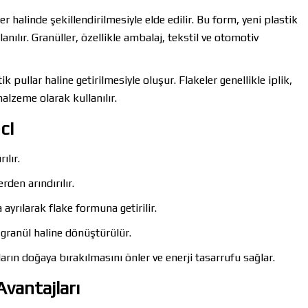
er halinde şekillendirilmesiyle elde edilir. Bu form, yeni plastik
ılır. Granüller, özellikle ambalaj, tekstil ve otomotiv
 pullar haline getirilmesiyle oluşur. Flakeler genellikle iplik,
alzeme olarak kullanılır.
ci
ılır.
rden arındırılır.
yrılarak flake formuna getirilir.
k granül haline dönüştürülür.
arın doğaya bırakılmasını önler ve enerji tasarrufu sağlar.
Avantajları