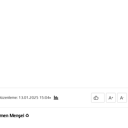
A
A
Düzenleme: 13.01.2025 15:04
+
-
Yemen Menşei
♻️