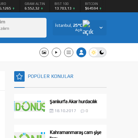
URO
GRAM ALTIN
BIST 100
BITCOIN
5,1265
6.552,32
13.703,13
$64594
şim
İstanbul,
25
°C
azılım
Açık
POPÜLER KONULAR
Şanlıurfa Akar hurdacılık
18.10.2017
0
Kahramanmaraş cam şişe