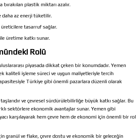
ırakılan plastik miktarı azalır.
daha az enerji tüketilir.
eticilere tasarruf sağlar.
e üretime katkı sunar.
mündeki Rolü
 uluslararası piyasada dikkat çeken bir konumdadır. Yemen
ek kaliteli işleme süreci ve uygun maliyetleriyle tercih
apasitesiyle Türkiye gibi önemli pazarlara düzenli olarak
şlarıdır ve çevresel sürdürülebilirliğe büyük katkı sağlar. Bu
farklı sektörlere ekonomik avantajlar sunar. Yemen gibi
htiyacı karşılayarak hem çevre hem de ekonomi için önemli bir rol
in granül ve flake, çevre dostu ve ekonomik bir geleceğin