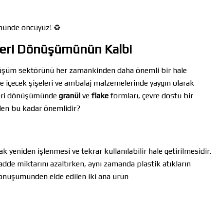
ümünde öncüyüz! ♻️
 Geri Dönüşümünün Kalbi
 dönüşüm sektörünü her zamankinden daha önemli bir hale
kle içecek şişeleri ve ambalaj malzemelerinde yaygın olarak
 geri dönüşümünde
granül
ve
flake
formları, çevre dostu bir
eden bu kadar önemlidir?
 yeniden işlenmesi ve tekrar kullanılabilir hale getirilmesidir.
de miktarını azaltırken, aynı zamanda plastik atıkların
i dönüşümünden elde edilen iki ana ürün