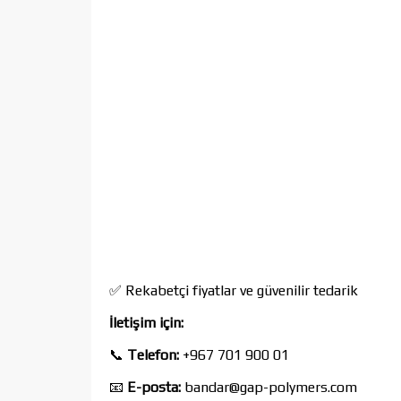
✅ Rekabetçi fiyatlar ve güvenilir tedarik
İletişim için:
📞
Telefon:
+967 701 900 01
📧
E-posta:
bandar@gap-polymers.com