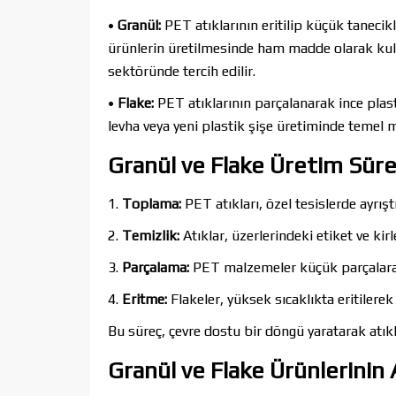
•
Granül:
PET atıklarının eritilip küçük tanecikl
ürünlerin üretilmesinde ham madde olarak kullan
sektöründe tercih edilir.
•
Flake:
PET atıklarının parçalanarak ince plastik
levha veya yeni plastik şişe üretiminde temel m
Granül ve Flake Üretim Süre
1.
Toplama:
PET atıkları, özel tesislerde ayrıştır
2.
Temizlik:
Atıklar, üzerlerindeki etiket ve kirle
3.
Parçalama:
PET malzemeler küçük parçalara a
4.
Eritme:
Flakeler, yüksek sıcaklıkta eritilere
Bu süreç, çevre dostu bir döngü yaratarak atıkl
Granül ve Flake Ürünlerinin 