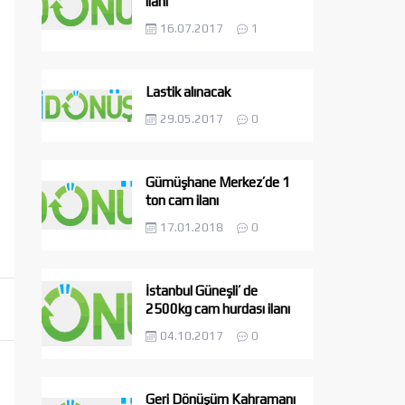
ilanı
16.07.2017
1
Lastik alınacak
29.05.2017
0
Gümüşhane Merkez’de 1
ton cam ilanı
17.01.2018
0
İstanbul Güneşli’ de
2500kg cam hurdası ilanı
04.10.2017
0
Geri Dönüşüm Kahramanı