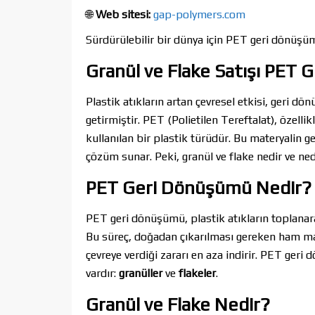
🌐
Web sitesi:
gap-polymers.com
Sürdürülebilir bir dünya için PET geri dönüş
Granül ve Flake Satışı PET
Plastik atıkların artan çevresel etkisi, geri
getirmiştir. PET (Polietilen Tereftalat), özelli
kullanılan bir plastik türüdür. Bu materyalin
çözüm sunar. Peki, granül ve flake nedir ve n
PET Geri Dönüşümü Nedir?
PET geri dönüşümü, plastik atıkların toplanarak
Bu süreç, doğadan çıkarılması gereken ham mad
çevreye verdiği zararı en aza indirir. PET ger
vardır:
granüller
ve
flakeler
.
Granül ve Flake Nedir?