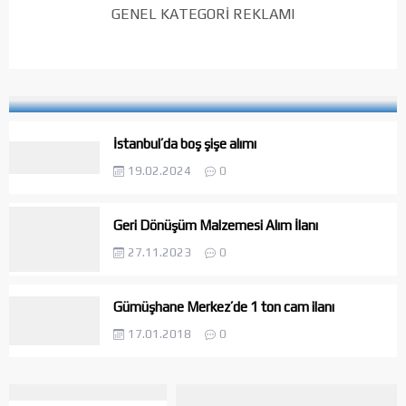
GENEL KATEGORİ REKLAMI
Denizli Cam Şişe İlanı
15.01.2025
0
İstanbul’da boş şişe alımı
19.02.2024
0
Geri Dönüşüm Malzemesi Alım İlanı
27.11.2023
0
Gümüşhane Merkez’de 1 ton cam ilanı
17.01.2018
0