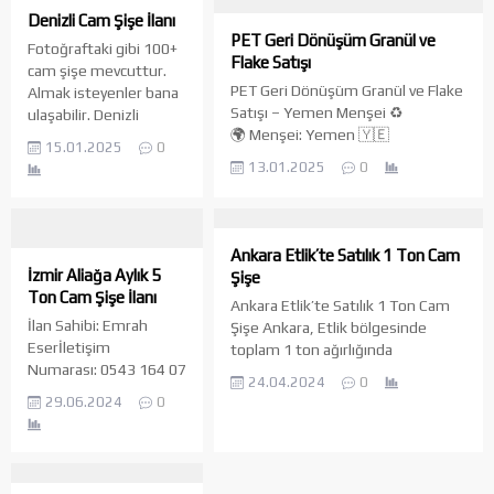
Denizli Cam Şişe İlanı
PET Geri Dönüşüm Granül ve
Fotoğraftaki gibi 100+
Flake Satışı
cam şişe mevcuttur.
PET Geri Dönüşüm Granül ve Flake
Almak isteyenler bana
Satışı – Yemen Menşei ♻️
ulaşabilir. Denizli
🌍 Menşei: Yemen 🇾🇪
Merkez Efendi Şirin Köy
15.01.2025
0
📦 Miktar: Aylık 2000 ton stok
İletişim:
13.01.2025
0
📌 Teslimat: Türkiye’ye düzenli
‪+90 507 288 18 07‬
gönderim yapılır. ✅ Yüksek kaliteli
PET geri dönüşüm granülleri ve
flake ürünleri ✅ Çevre dostu ve
Ankara Etlik’te Satılık 1 Ton Cam
sürdürülebilir üretim ✅ Rekabetçi
İzmir Aliağa Aylık 5
Şişe
fiyatlar ve güvenilir tedarik İletişim
Ton Cam Şişe İlanı
Ankara Etlik’te Satılık 1 Ton Cam
için: 📞 Telefon: +967 701 900 01
İlan Sahibi: Emrah
Şişe Ankara, Etlik bölgesinde
📧 E-posta: bandar@gap-
Eserİletişim
toplam 1 ton ağırlığında
polymers.com 🌐 Web...
Numarası: 0543 164 07
kullanılmış cam şişeleri alabilirsiniz.
24.04.2024
0
35Lokasyon: İzmir,
Geri dönüşüm projeleri, sanat
29.06.2024
0
Aliağa Merhaba, İzmir
çalışmaları veya herhangi bir ihtiyaç
Aliağa’da hurdacılık
için olan bu cam şişeler, Fiyat
yapıyorum ve elimde
teklifi almak ve cam şişeler
aylık yaklaşık 5 ton
hakkında daha fazla bilgi edinmek