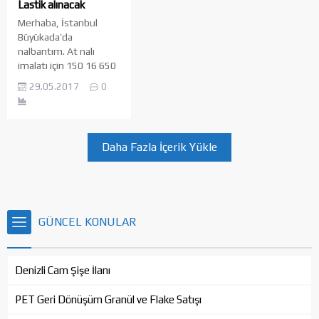
Lastik alınacak
Merhaba, İstanbul
Büyükada’da
nalbantım. At nalı
imalatı için 150 16 650
‘dan keserek
29.05.2017
0
çıkartıyorum. Gerekirse
bulunduğunuz yerden
de alım yapabilirim.
Telefon numaram:
Daha Fazla İçerik Yükle
0545 476 12 19
Denizli Cam Şişe İlanı
GÜNCEL KONULAR
Denizli Cam Şişe İlanı
PET Geri Dönüşüm Granül ve Flake Satışı