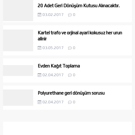
20 Adet Geri Dönüşüm Kutusu Alınacaktır.
03.02.2017
0
Kartel trafo ve orjinal ayari kokusuz her urun
alinir
03.05.2017
0
Evden Kağıt Toplama
02.04.2017
0
Polyurethane geri dönüşüm sorusu
02.04.2017
0