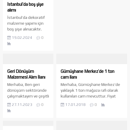
civarında cam şişe
isteyenler, aşağıdaki iletişim
İstanbul’da boş şişe
birikmektedir. Bu cam
numarasından bana ulaşabilirler.
alımı
şişeleri geri
İletişim...
İstanbul’da dekoratif
dönüştürmek ve
malzeme yapımı için
değerlendirmek üzere
boş şişe alınacaktır.
alıcılar arıyorum. Eğer
Elinde bulunanlar
cam şişe geri
19.02.2024
0
‪+90 537 639 69 03‬
dönüşümü ile
ilgileniyorsanız ve bu
miktarlarda cam şişe
almak istiyorsanız,
lütfen benimle
Geri Dönüşüm
Gümüşhane Merkez’de 1 ton
iletişime...
Malzemesi Alım İlanı
cam ilanı
Merhaba, Ben geri
Merhaba, Gümüşhane Merkez’de
dönüşüm sektöründe
yaklaşık 1 ton mağaza rafı olarak
çalışmaktayım ve çeşitli
kullanılan cam mevcuttur. Fiyat
kağıt ürünleriyle
konusunda 0532 697 28 95 ‘e bilgi
27.11.2023
0
17.01.2018
0
ilgileniyorum.
verilmesi rica olunur.
Hizmetlerim şunları
rustemdemirag@gmail.com
kapsamaktadır: Not:
Yırtılmış veya hasar