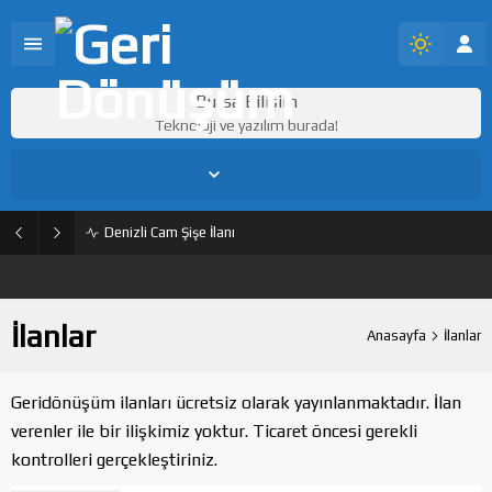
Bursa Bilişim
Teknoloji ve yazılım burada!
İstanbul,
33
°C
Açık
Denizli Cam Şişe İlanı
İlanlar
Anasayfa
İlanlar
Geridönüşüm ilanları ücretsiz olarak yayınlanmaktadır. İlan
verenler ile bir ilişkimiz yoktur. Ticaret öncesi gerekli
kontrolleri gerçekleştiriniz.