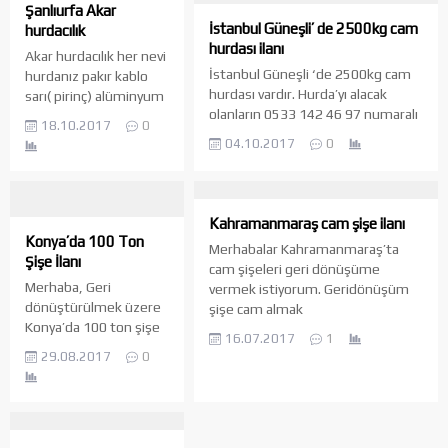
görmüş kağıtlar kabul
Şanlıurfa Akar
edilmemektedir. Bu
İstanbul Güneşli’ de 2500kg cam
hurdacılık
ürünleri yurt dışına
hurdası ilanı
Akar hurdacılık her nevi
satış amacıyla
İstanbul Güneşli ‘de 2500kg cam
hurdanız pakır kablo
topluyorum.
hurdası vardır. Hurda’yı alacak
sarı( pirinç) alüminyum
İlgilendiğim diğer
olanların 0533 142 46 97 numaralı
akü Demir değerinde
malzemeler arasında
18.10.2017
0
telefona ulaşmaları rica olunur.
alınır. Adres:
OBB, Metaleyz,
04.10.2017
0
Bamyasuyu, 150. Sk.
Bolyetelin ve Boset
12-1, 63040 Şanlıurfa
markalarının baskılı ve
Merkez/Şanlıurfa
baskısız ürünleri
Telefon: 0542 318 91
bulunmaktadır.
Kahramanmaraş cam şişe ilanı
92
Konya’da 100 Ton
Ürünleriniz varsa ve
Merhabalar Kahramanmaraş’ta
Şişe İlanı
geri dönüşüme
cam şişeleri geri dönüşüme
katkıda...
Merhaba, Geri
vermek istiyorum. Geridönüşüm
dönüştürülmek üzere
şişe cam almak
Konya’da 100 ton şişe
isteyenler abeyza0412@gmail.com
16.07.2017
1
atığımız mevcuttur.
adresine mail atabilirler.
29.08.2017
0
Tekliflerinizi 0530 844
95 25 nolu telefon
numarasına
iletebilirsiniz.