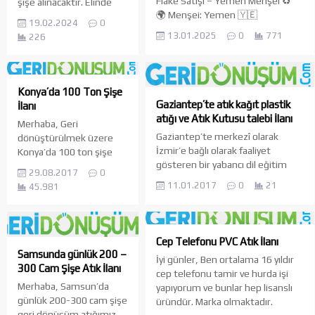
Flake Satışı – Yemen Menşei ♻️
şişe alınacaktır. Elinde
🌍 Menşei: Yemen 🇾🇪
bulunanlar
19.02.2024
0
📦 Miktar: Aylık 2000 ton stok
‪+90 537 639 69 03‬
13.01.2025
0
771
226
📌 Teslimat: Türkiye’ye düzenli
gönderim yapılır. ✅ Yüksek kaliteli
PET geri dönüşüm granülleri ve
flake ürünleri ✅ Çevre dostu ve
Konya’da 100 Ton Şişe
sürdürülebilir üretim ✅ Rekabetçi
Gaziantep’te atık kağıt plastik
İlanı
fiyatlar ve güvenilir tedarik
atığı ve Atık Kutusu talebi İlanı
Merhaba, Geri
İletişim için: 📞 Telefon: +967 701
Gaziantep’te merkezî olarak
dönüştürülmek üzere
900 01 📧 E-posta: bandar@gap-
İzmir’e bağlı olarak faaliyet
Konya’da 100 ton şişe
polymers.com 🌐 Web...
gösteren bir yabancı dil eğitim
atığımız mevcuttur.
29.08.2017
0
kurumuyuz. 2013 yılından bu yana
Tekliflerinizi 0530 844 95
11.01.2017
0
21
45.981
Gaziantep’in Şahinbey ilçesinde
25 nolu telefon
aktif olarak faaliyet
numarasına iletebilirsiniz.
göstermekteyiz. Mail adresinize
İnternet üzerinden ulaşmış
Cep Telefonu PVC Atık İlanı
bulunmaktayız. Buna istinaden
Samsunda günlük 200 –
İyi günler, Ben ortalama 16 yıldır
kurum içinde kullanmadığımız
300 Cam Şişe Atık İlanı
cep telefonu tamir ve hurda işi
kağıt, plastik vb. atıkların sayısı
Merhaba, Samsun’da
yapıyorum ve bunlar hep lisanslı
can sıkıcı derecededir.
günlük 200-300 cam şişe
üründür. Marka olmaktadır.
Kurumumuzda kullanmak üzere
geri dönüşüm atığımız