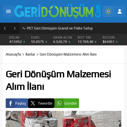
PET Geri Dönüşüm Granül ve Flake Satışı
DOLAR
EURO
GRAM ALTIN
BIST 100
BITCOIN
47,5952
55,0575
6.520,79
13.769,40
$64451
Anasayfa
İlanlar
Geri Dönüşüm Malzemesi Alım İlanı
Geri Dönüşüm Malzemesi
Alım İlanı
Paylaş
Tweetle
Gönder