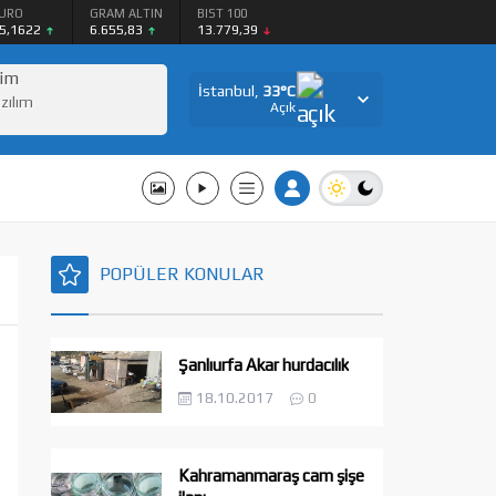
URO
GRAM ALTIN
BIST 100
5,1622
6.655,83
13.779,39
şim
İstanbul,
33
°C
azılım
Açık
POPÜLER KONULAR
Şanlıurfa Akar hurdacılık
18.10.2017
0
Kahramanmaraş cam şişe