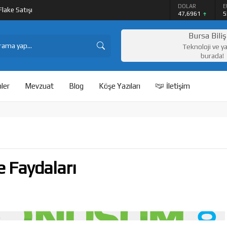
DOLAR
E
lake Satışı
47,6961
5
BITCOIN
$64929
Bursa Bili
Teknoloji ve y
burada!
ler
Mevzuat
Blog
Köşe Yazıları
İletişim
e Faydaları