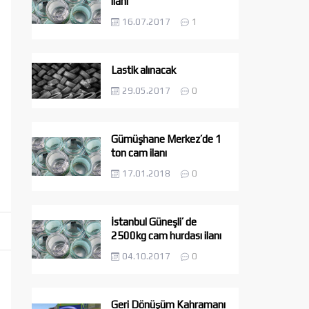
ilanı
16.07.2017
1
Lastik alınacak
29.05.2017
0
Gümüşhane Merkez’de 1
ton cam ilanı
17.01.2018
0
İstanbul Güneşli’ de
2500kg cam hurdası ilanı
04.10.2017
0
Geri Dönüşüm Kahramanı