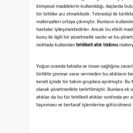
kimyasal maddelerin kullanıldığı, ilaçlarda bu
bir tehlike arz etmektedir. Teknoloji ile birlikte
materyalleri ortaya çıkmıştır. Bunların kullanı
hastalar iyileşmektedirler. Ancak bu etkili madd
konu ile ilgili bir yönetmelik vardır ve bu yönet
noktada kullanılan
tehlikeli atık bidonu
matery
Yoğun oranda tabiata ve insan sağlığına zararlı
birlikte çevreye zarar vermeden bu atıkların b
kendi içinde bir takım gruplara ayrılmıştır. B
olarak yönetmelikte belirtilmiştir. Bunlara ek ol
atıklar da bu tür tehlikeli atıklar sınıfında yer
taşınması ve bertaraf işlemlerine götürülmesi 