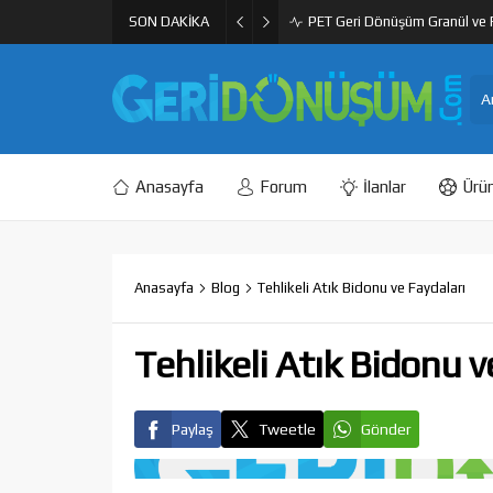
SON DAKİKA
PET Geri Dönüşüm Granül ve F
Anasayfa
Forum
İlanlar
Ürün
Anasayfa
Blog
Tehlikeli Atık Bidonu ve Faydaları
Tehlikeli Atık Bidonu v
Paylaş
Tweetle
Gönder