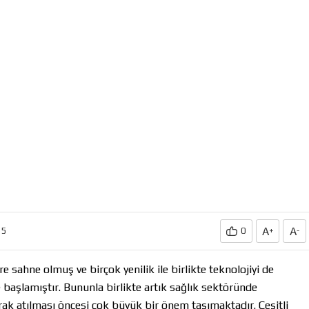
A
A
15
0
+
-
 sahne olmuş ve birçok yenilik ile birlikte teknolojiyi de
 başlamıştır. Bununla birlikte artık sağlık sektöründe
arak atılması öncesi çok büyük bir önem taşımaktadır. Çeşitli