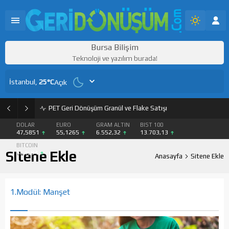
Bursa Bilişim
Teknoloji ve yazılım burada!
İstanbul,
25
°C
Açık
PET Geri Dönüşüm Granül ve Flake Satışı
DOLAR
EURO
GRAM ALTIN
BIST 100
47,5851
55,1265
6.552,32
13.703,13
BITCOIN
Sitene Ekle
$64594
Anasayfa
Sitene Ekle
1.Modül: Manşet