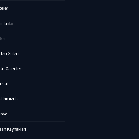
eler
 İlanlar
ler
deo Galeri
to Galeriler
msal
akkımızda
ünye
san Kaynakları