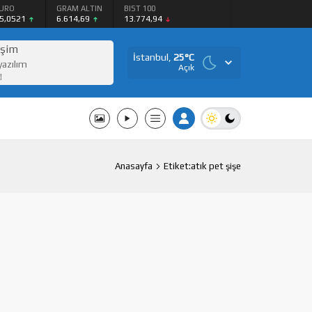
URO
GRAM ALTIN
BIST 100
5,0521
6.614,69
13.774,94
işim
İstanbul,
25
°C
yazılım
Açık
!
Anasayfa
Etiket:atık pet şişe