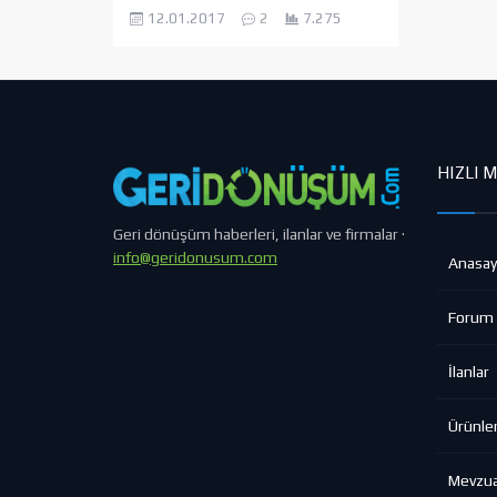
sağlayan tüm unsurlar ekonomik
12.01.2017
2
7.275
açıdan bir değer taşır ve piyasada
satışa sunulur. Tüm bu şartlar
dikkate alındığında ise pet unsuru
son dönemlerde birçok sahada
kullanılan bir araç haline
dönüşmüştür. Temel olarak
sıvıların...
HIZLI 
Geri dönüşüm haberleri, ilanlar ve firmalar ·
info@geridonusum.com
Anasay
Forum
İlanlar
Ürünle
Mevzu