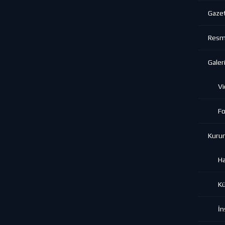
Gazet
Resmi
Galeri
Vi
Fo
Kuru
H
K
İn