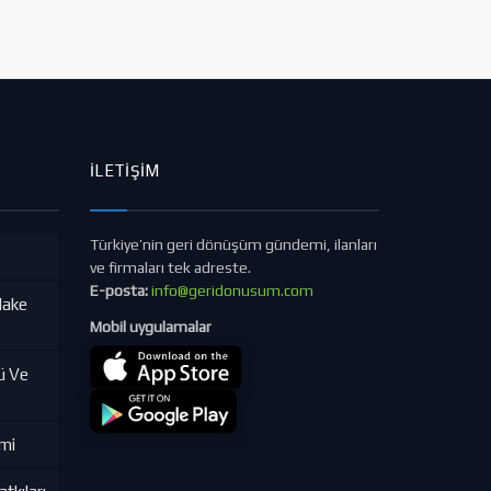
İLETIŞIM
Türkiye’nin geri dönüşüm gündemi, ilanları
ve firmaları tek adreste.
E-posta:
info@geridonusum.com
lake
Mobil uygulamalar
ü Ve
imi