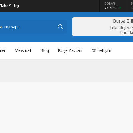
DOLAR
E
lake Satışı
47,7050
5
BITCOIN
$65077
Bursa Bil
Teknoloji ve 
burada
ler
Mevzuat
Blog
Köşe Yazıları
İletişim