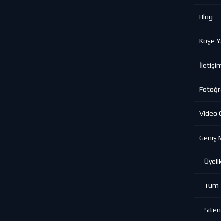
Blog
Köşe Ya
İletişi
Fotoğra
Video G
Geniş 
Üyeli
Tüm Y
Siten