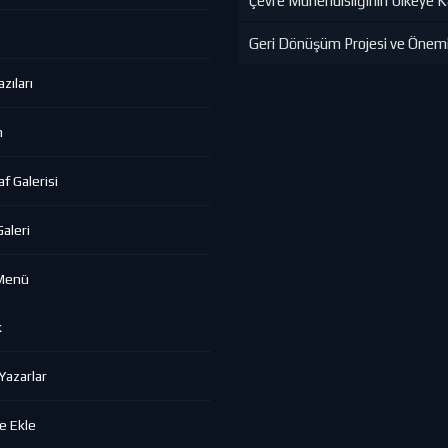
Çevre Mühendisliğinin Ülkeye Ka
Geri Dönüşüm Projesi ve Önem
zıları
m
f Galerisi
aleri
Menü
k
azarlar
e Ekle