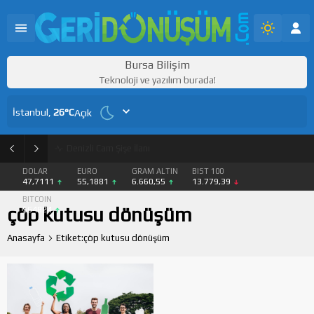
Bursa Bilişim
Teknoloji ve yazılım burada!
İstanbul,
26
°C
Açık
PET Geri Dönüşüm Granül ve Flake Satışı
DOLAR
EURO
GRAM ALTIN
BIST 100
47,7111
55,1881
6.660,55
13.779,39
BITCOIN
çöp kutusu dönüşüm
$64824
Anasayfa
Etiket:çöp kutusu dönüşüm