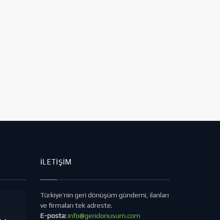
İLETIŞIM
Türkiye’nin geri dönüşüm gündemi, ilanları
ve firmaları tek adreste.
E-posta:
info@geridonusum.com