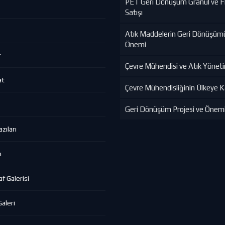
PET Geri Dönüşüm Granül ve F
Satışı
Atık Maddelerin Geri Dönüşüm
Önemi
r
Çevre Mühendisi ve Atık Yönet
at
Çevre Mühendisliğinin Ülkeye Ka
Geri Dönüşüm Projesi ve Önem
zıları
m
f Galerisi
aleri