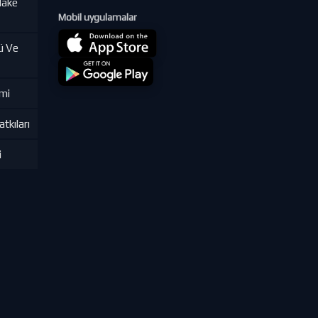
lake
Mobil uygulamalar
ü Ve
imi
tkıları
i