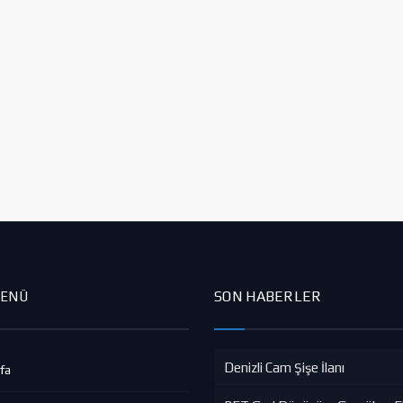
SON HABERLER
MENÜ
Denizli Cam Şişe İlanı
fa