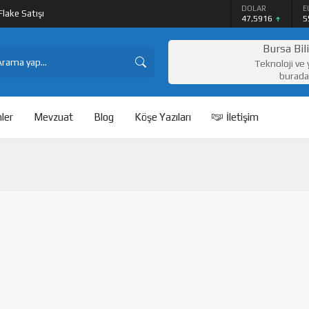
DOLAR
E
lake Satışı
47,5916
5
Bursa Bil
Teknoloji ve 
burada
ler
Mevzuat
Blog
Köşe Yazıları
İletişim