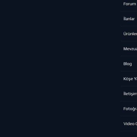
Forum
İlanlar
Ürünle
Mevzu
Blog
Köşe Ya
İletişi
Fotoğra
Video G