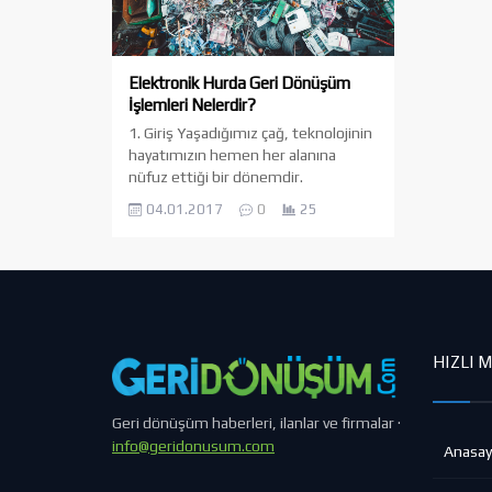
Elektronik Hurda Geri Dönüşüm
İşlemleri Nelerdir?
1. Giriş Yaşadığımız çağ, teknolojinin
hayatımızın hemen her alanına
nüfuz ettiği bir dönemdir.
Günümüzün “teknoloji çağı” olarak
04.01.2017
0
25
anılmasının en büyük nedenlerinden
biri, her an elimizin altında bulunan
sayısız elektronik cihaz ve sistemdir.
Cep telefonlarından dizüstü
bilgisayarlara, beyaz eşyalardan
otomobillere, endüstriyel
makinelerden küçük ev aletlerine
HIZLI 
kadar neredeyse tüm aletler artık
“elektronik”...
Geri dönüşüm haberleri, ilanlar ve firmalar ·
info@geridonusum.com
Anasay