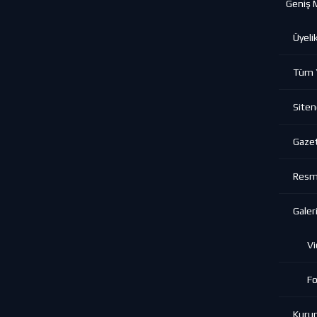
Geniş 
Üyeli
Tüm Y
Siten
Gazet
Resmi
Galeri
Vi
Fo
Kuru