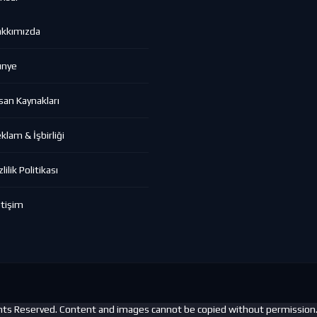
akkımızda
ünye
san Kaynakları
klam & İşbirliği
zlilik Politikası
etişim
ghts Reserved. Content and images cannot be copied without permission