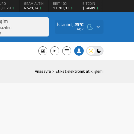
URO
GRAM ALTIN
BIST 100
BITCOIN
5,0829
6.521,34
13.703,13
$64609
işim
İstanbul,
25
°C
yazılım
Açık
!
Anasayfa
Etiket:elektronik atık işlemi