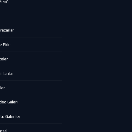
Menü
k
azarlar
e Ekle
eler
 İlanlar
ler
deo Galeri
to Galeriler
msal