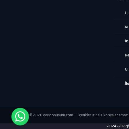
H
K
İn
Re
Gi
İl
© 2026 geridonusum.com — İçerikler izinsiz kopyalanamaz.
2024 All Ri