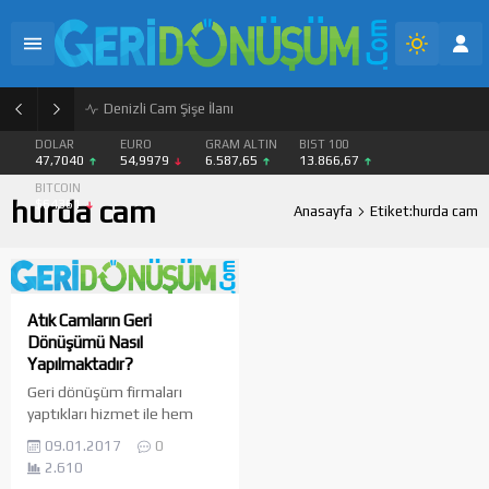
PET Geri Dönüşüm Granül ve Flake Satışı
DOLAR
EURO
GRAM ALTIN
BIST 100
47,7040
54,9979
6.587,65
13.866,67
BITCOIN
hurda cam
$64361
Anasayfa
Etiket:hurda cam
Atık Camların Geri
Dönüşümü Nasıl
Yapılmaktadır?
Geri dönüşüm firmaları
yaptıkları hizmet ile hem
tabiatı korumaktadırlar hem
09.01.2017
0
de ekonomik anlamda büyük
2.610
bir kolaylık ortaya