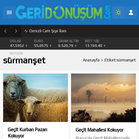
PET Geri Dönüşüm Granül ve Flake Satışı
DOLAR
EURO
GRAM ALTIN
BIST 100
47,5952
55,0575
6.520,79
13.769,40
BITCOIN
sürmanşet
$64451
Anasayfa
Etiket:sürmanşet
Geçit Kurban Pazarı
Geçit Mahallesi Kokuyor
Kokuyor
Bursa’da Geçit Mahallesi’nde