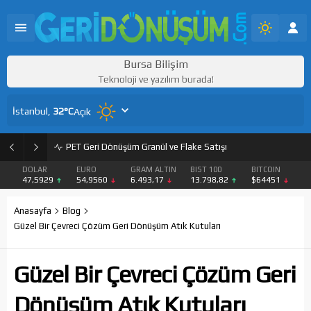
Bursa Bilişim
Teknoloji ve yazılım burada!
İstanbul,
32
°C
Açık
PET Geri Dönüşüm Granül ve Flake Satışı
DOLAR
EURO
GRAM ALTIN
BIST 100
BITCOIN
47,5929
54,9560
6.493,17
13.798,82
$64451
Anasayfa
Blog
Güzel Bir Çevreci Çözüm Geri Dönüşüm Atık Kutuları
Güzel Bir Çevreci Çözüm Geri
Dönüşüm Atık Kutuları