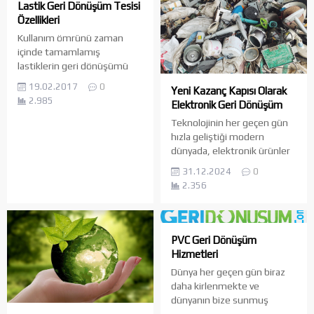
Lastik Geri Dönüşüm Tesisi
Özellikleri
Kullanım ömrünü zaman
içinde tamamlamış
lastiklerin geri dönüşümü
son zamanlarda oldukça
19.02.2017
0
Yeni Kazanç Kapısı Olarak
yaygınlaşmaktadır. Bu geri
2.985
Elektronik Geri Dönüşüm
dönüşüm işlemi, lastikleri
bileşenlerine ayırarak
Teknolojinin her geçen gün
yeninden kullanılabilir bir
hızla geliştiği modern
hammadde oluşturmayı
dünyada, elektronik ürünler
hedeflemektedir. Araç
adeta hayatımızın
31.12.2024
0
lastikleri ömrünü
vazgeçilmez bir parçası
2.356
tamamladıktan sonra
hâline gelmiştir. Her evde, iş
tabiata gelişi güzel atıldıkları
yerinde, hatta cebimizde
zaman çevre için oldukça
veya bileğimizde en az birkaç
büyük bir tehdit
elektronik cihaz bulmamız
PVC Geri Dönüşüm
oluşturmaktadırlar. Aynı
oldukça olağan bir durumdur.
Hizmetleri
zamanda bu lastiklerin
Dizüstü bilgisayarlar, akıllı
Dünya her geçen gün biraz
yakılması demek son
telefonlar, televizyonlar,
daha kirlenmekte ve
derece...
oyun konsolları, beyaz
dünyanın bize sunmuş
eşyalar, müzik çalarlar ve
olduğu unsurlar da biraz