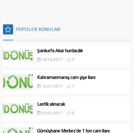
POPÜLER KONULAR
Şanlıurfa Akar hurdacılık
18.10.2017
0
Kahramanmaraş cam şişe ilanı
16.07.2017
1
Lastik alınacak
29.05.2017
0
Gümüşhane Merkez’de 1 ton cam ilanı