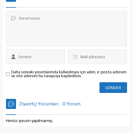
Etkili bir şekilde yapılacak
yanında iş yerlerinde de
olan bu işlemlerde başarı
birçok ürün atıl duruma
kazanılması oldukça
gelebilmektedir. Bu konuda
önemlidir. Sorunsuz bir
yukarıda sayılan ürünlerin
şekilde bu konuda başarı
dışında metaller, elektronik...
sağlanabilmesi için çöp ve
geri...
Daha sonraki yorumlarımda kullanılması için adım, e-posta adresim
ve site adresim bu tarayıcıya kaydedilsin.
Ziyaretçi Yorumları - 0 Yorum
Henüz yorum yapılmamış.