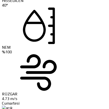
HİSSEDİLEN
40°
NEM
%100
RÜZGAR
4.73 m/s
Cumartesi