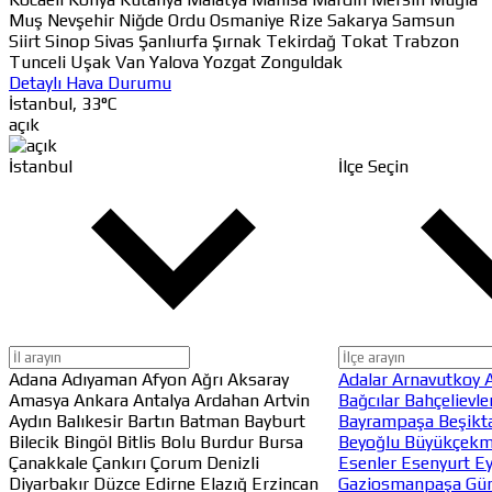
Muş
Nevşehir
Niğde
Ordu
Osmaniye
Rize
Sakarya
Samsun
Siirt
Sinop
Sivas
Şanlıurfa
Şırnak
Tekirdağ
Tokat
Trabzon
Tunceli
Uşak
Van
Yalova
Yozgat
Zonguldak
Detaylı Hava Durumu
İstanbul,
33
°C
açık
İstanbul
İlçe Seçin
Adana
Adıyaman
Afyon
Ağrı
Aksaray
Adalar
Arnavutkoy
Amasya
Ankara
Antalya
Ardahan
Artvin
Bağcılar
Bahçelievle
Aydın
Balıkesir
Bartın
Batman
Bayburt
Bayrampaşa
Beşikt
Bilecik
Bingöl
Bitlis
Bolu
Burdur
Bursa
Beyoğlu
Büyükçek
Çanakkale
Çankırı
Çorum
Denizli
Esenler
Esenyurt
E
Diyarbakır
Düzce
Edirne
Elazığ
Erzincan
Gaziosmanpaşa
Gü