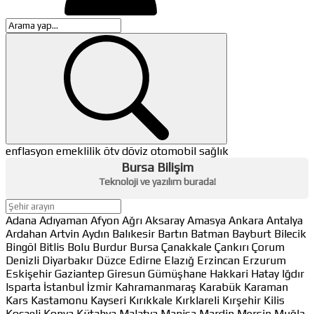
enflasyon
emeklilik
ötv
döviz
otomobil
sağlık
Bursa Bilişim
Teknoloji ve yazılım burada!
Adana
Adıyaman
Afyon
Ağrı
Aksaray
Amasya
Ankara
Antalya
Ardahan
Artvin
Aydın
Balıkesir
Bartın
Batman
Bayburt
Bilecik
Bingöl
Bitlis
Bolu
Burdur
Bursa
Çanakkale
Çankırı
Çorum
Denizli
Diyarbakır
Düzce
Edirne
Elazığ
Erzincan
Erzurum
Eskişehir
Gaziantep
Giresun
Gümüşhane
Hakkari
Hatay
Iğdır
Isparta
İstanbul
İzmir
Kahramanmaraş
Karabük
Karaman
Kars
Kastamonu
Kayseri
Kırıkkale
Kırklareli
Kırşehir
Kilis
Kocaeli
Konya
Kütahya
Malatya
Manisa
Mardin
Mersin
Muğla