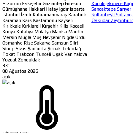
Erzurum
Eskişehir
Gaziantep
Giresun
Küçükçekmece
Kâğ
Gümüşhane
Hakkari
Hatay
Iğdır
Isparta
Sancaktepe
Sarıyer
İstanbul
İzmir
Kahramanmaraş
Karabük
Sultanbeyli
Sultang
Karaman
Kars
Kastamonu
Kayseri
Üsküdar
Zeytinbur
Kırıkkale
Kırklareli
Kırşehir
Kilis
Kocaeli
Konya
Kütahya
Malatya
Manisa
Mardin
Mersin
Muğla
Muş
Nevşehir
Niğde
Ordu
Osmaniye
Rize
Sakarya
Samsun
Siirt
Sinop
Sivas
Şanlıurfa
Şırnak
Tekirdağ
Tokat
Trabzon
Tunceli
Uşak
Van
Yalova
Yozgat
Zonguldak
33°
08 Ağustos 2026
açık