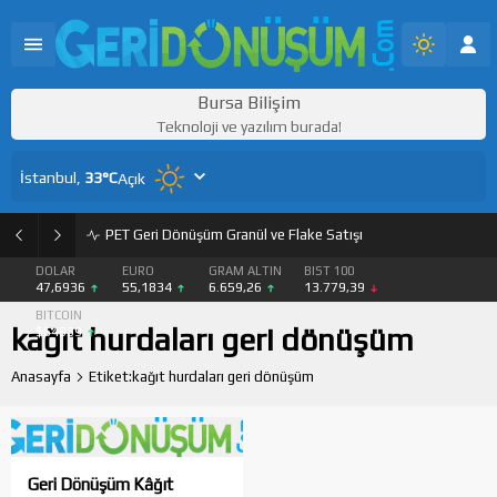
Bursa Bilişim
Teknoloji ve yazılım burada!
İstanbul,
33
°C
Açık
PET Geri Dönüşüm Granül ve Flake Satışı
DOLAR
EURO
GRAM ALTIN
BIST 100
47,6936
55,1834
6.659,26
13.779,39
BITCOIN
kağıt hurdaları geri dönüşüm
$64939
Anasayfa
Etiket:kağıt hurdaları geri dönüşüm
Geri Dönüşüm Kâğıt