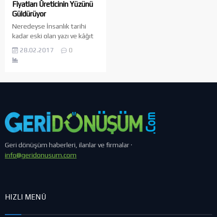
Fiyatları Üreticinin Yüzünü
Güldürüyor
Neredeyse İnsanlık tarihi
kadar eski olan yazı ve kâğıt
binlerce yıldır insanlar için bir
28.02.2017
0
iletişim aracı olmakta ve
kullanılmaktadır. Yaşadığımız
yıllar her ne kadar teknoloji
ve bilgi çağı olarak
adlandırılırsa da kullanılan
tüm teknolojik materyaller
bir insanın cebine kadar
sığabilse de yazı ve kâğıt hala
en samimi ve en pratik...
Geri dönüşüm haberleri, ilanlar ve firmalar ·
info@geridonusum.com
HIZLI MENÜ