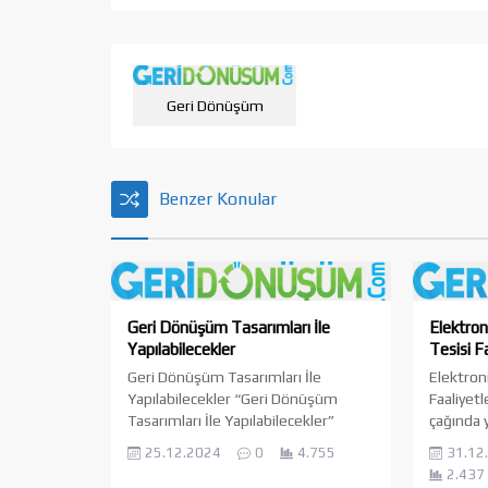
Geri Dönüşüm
Benzer Konular
Geri Dönüşüm Tasarımları İle
Elektron
Yapılabilecekler
Tesisi Fa
Geri Dönüşüm Tasarımları İle
Elektron
Yapılabilecekler “Geri Dönüşüm
Faaliyetl
Tasarımları İle Yapılabilecekler”
çağında 
konusuna odaklanmak,
bireysel
25.12.2024
0
4.755
31.12
sürdürülebilirlik ve çevre dostu
elektroni
2.437
üretim trendlerinin giderek önem
bağımlıl