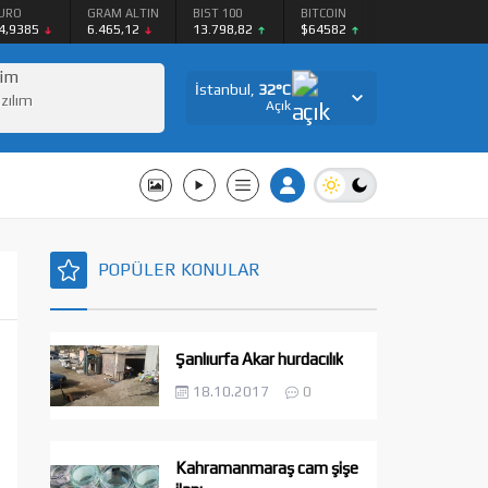
URO
GRAM ALTIN
BIST 100
BITCOIN
4,9385
6.465,12
13.798,82
$64582
şim
İstanbul,
32
°C
azılım
Açık
POPÜLER KONULAR
Şanlıurfa Akar hurdacılık
18.10.2017
0
Kahramanmaraş cam şişe