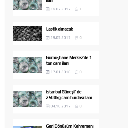
ilanı
16.07.2017
1
Lastik alınacak
29.05.2017
0
Gümüşhane Merkez’de 1
ton cam ilanı
17.01.2018
0
İstanbul Güneşli’ de
2500kg cam hurdası ilanı
04.10.2017
0
Geri Dönüşüm Kahramanı