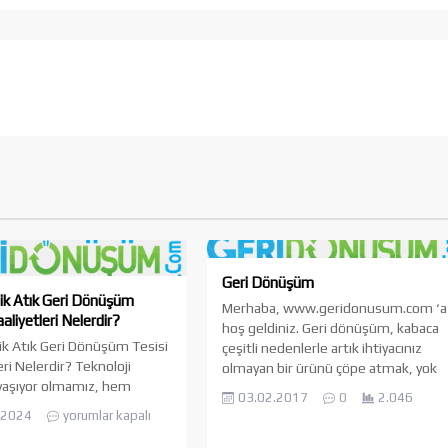
Geri Dönüşüm
ik Atık Geri Dönüşüm
Merhaba, www.geridonusum.com ‘a
aliyetleri Nelerdir?
hoş geldiniz. Geri dönüşüm, kabaca
ik Atık Geri Dönüşüm Tesisi
çeşitli nedenlerle artık ihtiyacınız
eri Nelerdir? Teknoloji
olmayan bir ürünü çöpe atmak, yok
yaşıyor olmamız, hem
etmek yerine ondan faydalanmaya
03.02.2017
0
2.046
 hem de kurumsal düzeyde
devam edebilmek demektir. Yani
.2024
yorumlar kapalı
k cihazlara büyük bir
parayı çöpe atmamak demektir. Geri
ık geliştirmemize neden