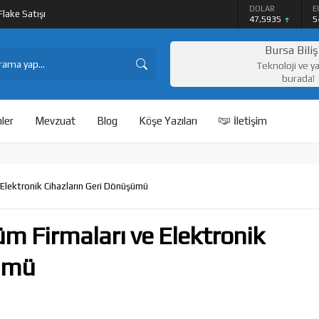
DOLAR
E
lake Satışı
47,5935
5
Bursa Bili
Teknoloji ve y
burada!
ler
Mevzuat
Blog
Köşe Yazıları
İletişim
 Elektronik Cihazların Geri Dönüşümü
üm Firmaları ve Elektronik
şümü