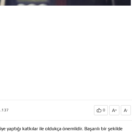
A
A
2.137
0
+
-
 yaptığı katkılar ile oldukça önemlidir. Başarılı bir şekilde