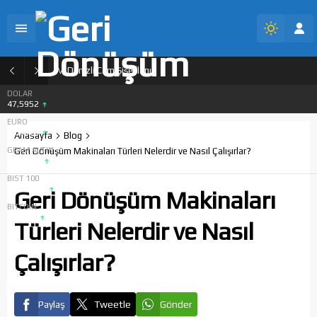
Denizli Cam Şişe İlanı
DOLAR
47,5952
EURO
55,0575
Anasayfa
Blog
GRAM ALTIN
Geri Dönüşüm Makinaları Türleri Nelerdir ve Nasıl Çalışırlar?
6.520,79
BIST 100
13.769,40
Geri Dönüşüm Makinaları
BITCOIN
$64451
Türleri Nelerdir ve Nasıl
Çalışırlar?
Paylaş
Tweetle
Gönder