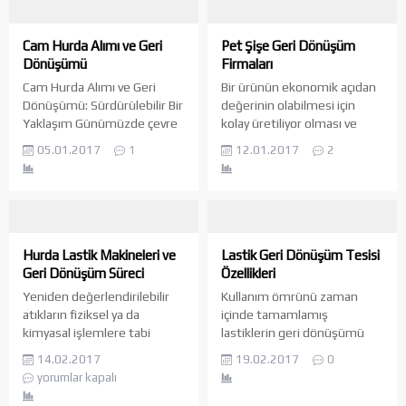
Cam Hurda Alımı ve Geri
Pet Şişe Geri Dönüşüm
Dönüşümü
Firmaları
Cam Hurda Alımı ve Geri
Bir ürünün ekonomik açıdan
Dönüşümü: Sürdürülebilir Bir
değerinin olabilmesi için
Yaklaşım Günümüzde çevre
kolay üretiliyor olması ve
sorunları ve sürdürülebilirlik
ucuza imal edilmesi
05.01.2017
1
12.01.2017
2
konuları giderek önem
gerekmektedir. Bu iki şartı
kazanmaktadır. Bu
sağlayan tüm unsurlar
bağlamda, cam hurda alımı
ekonomik açıdan bir değer
ve geri dönüşümü,
taşır ve piyasada satışa
kaynakların etkin bir şekilde
sunulur. Tüm bu şartlar
kullanılması ve çevre dostu
dikkate alındığında ise pet
Hurda Lastik Makineleri ve
Lastik Geri Dönüşüm Tesisi
bir yaklaşımın
unsuru son dönemlerde
Geri Dönüşüm Süreci
Özellikleri
benimsenmesi açısından
birçok sahada kullanılan bir
Yeniden değerlendirilebilir
Kullanım ömrünü zaman
büyük bir rol oynamaktadır.
araç haline dönüşmüştür.
atıkların fiziksel ya da
içinde tamamlamış
Camın Önemi ve Kullanım
Temel olarak sıvıların...
kimyasal işlemlere tabi
lastiklerin geri dönüşümü
Alanları: Cam, dayanıklılığı,
tutularak yeniden ikincil bir
son zamanlarda oldukça
şeffaflığı...
14.02.2017
19.02.2017
0
hammaddeye
yaygınlaşmaktadır. Bu geri
yorumlar kapalı
dönüştürülmesi süreci, geri
dönüşüm işlemi, lastikleri
dönüşüm olarak tanımlanır.
bileşenlerine ayırarak