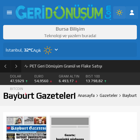
Bursa Bilişim
Teknoloji ve yazılım burada!
İstanbul,
32
°C
Açık
PET Geri Dönüşüm Granül ve Flake Satışı
DOLAR
EURO
GRAM ALTIN
BIST 100
47,5929
54,9560
6.493,17
13.798,82
BITCOIN
Bayburt Gazeteleri
$64451
Anasayfa
Gazeteler
Bayburt