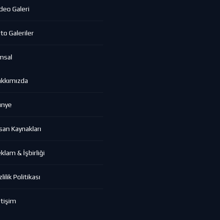
deo Galeri
to Galeriler
msal
akkımızda
ünye
san Kaynakları
klam & İşbirliği
zlilik Politikası
etişim