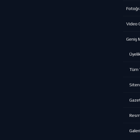
Fotoğra
Video G
Geniş 
Üyeli
Tüm Y
Siten
Gazet
Resmi
Galeri