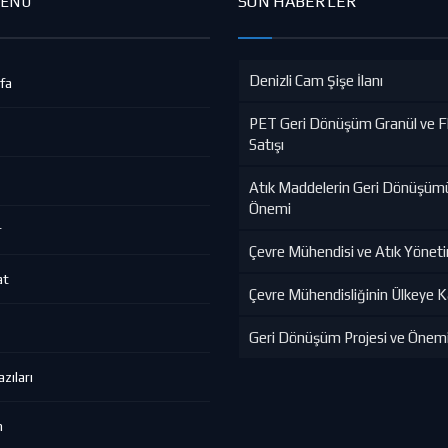
SON HABERLER
MENÜ
Denizli Cam Şişe İlanı
fa
PET Geri Dönüşüm Granül ve F
Satışı
Atık Maddelerin Geri Dönüşüm
Önemi
r
Çevre Mühendisi ve Atık Yönet
at
Çevre Mühendisliğinin Ülkeye Ka
Geri Dönüşüm Projesi ve Önem
zıları
m