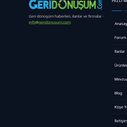
HIZLI 
Geri dönüşüm haberleri, ilanlar ve firmalar ·
info@geridonusum.com
Anasay
Forum
İlanlar
Ürünle
Mevzu
Blog
Köşe Ya
İletişi