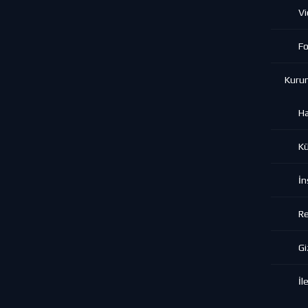
Vi
Fo
Kuru
H
K
İn
Re
Gi
İl