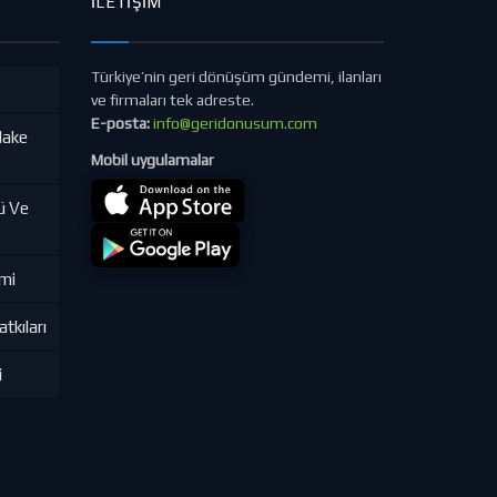
İLETIŞIM
Türkiye’nin geri dönüşüm gündemi, ilanları
ve firmaları tek adreste.
E-posta:
info@geridonusum.com
lake
Mobil uygulamalar
ü Ve
imi
tkıları
i