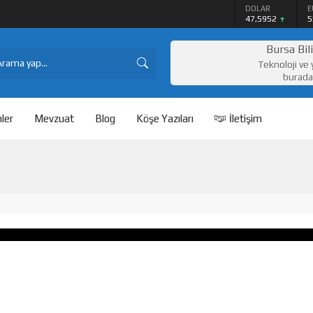
DOLAR
E
lake Satışı
47,5952
5
BITCOIN
$64451
Bursa Bil
Teknoloji ve 
burada
ler
Mevzuat
Blog
Köşe Yazıları
İletişim