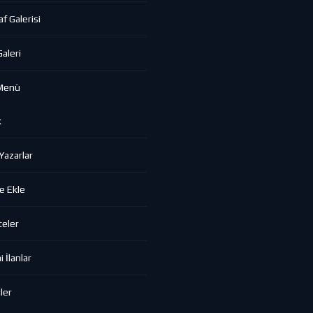
f Galerisi
aleri
Menü
k
azarlar
e Ekle
eler
 İlanlar
ler