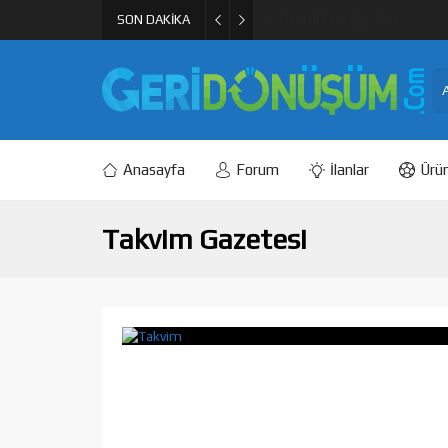
SON DAKİKA
PET Geri Dönüşüm Granül ve F
Anasayfa
Forum
İlanlar
Ürün
Takvim Gazetesi