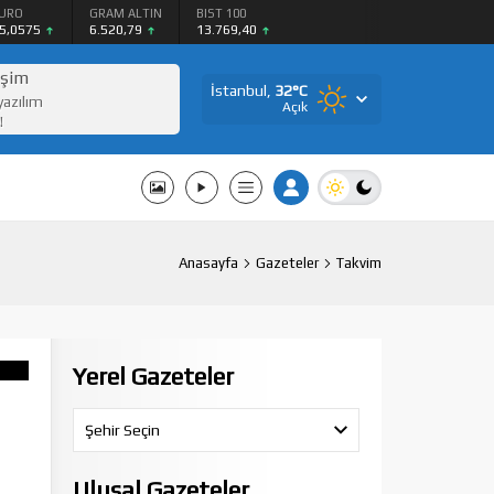
URO
GRAM ALTIN
BIST 100
5,0575
6.520,79
13.769,40
işim
İstanbul,
32
°C
yazılım
Açık
!
Anasayfa
Gazeteler
Takvim
Yerel Gazeteler
Şehir Seçin
Ulusal Gazeteler