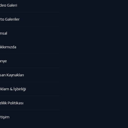
deo Galeri
to Galeriler
msal
akkımızda
ünye
san Kaynakları
klam & İşbirliği
zlilik Politikası
etişim