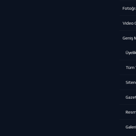
Fotoğra
Video G
Geniş 
Üyeli
Tüm Y
Siten
Gazet
Resmi
Galeri