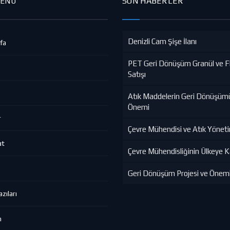
SON HABERLER
MENÜ
Denizli Cam Şişe İlanı
fa
PET Geri Dönüşüm Granül ve F
Satışı
Atık Maddelerin Geri Dönüşüm
Önemi
r
Çevre Mühendisi ve Atık Yönet
at
Çevre Mühendisliğinin Ülkeye Ka
Geri Dönüşüm Projesi ve Önem
zıları
m