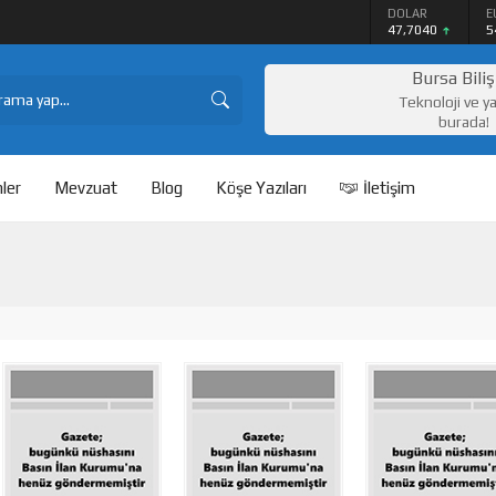
DOLAR
E
lake Satışı
47,7040
5
Bursa Bili
Teknoloji ve y
burada!
ler
Mevzuat
Blog
Köşe Yazıları
İletişim