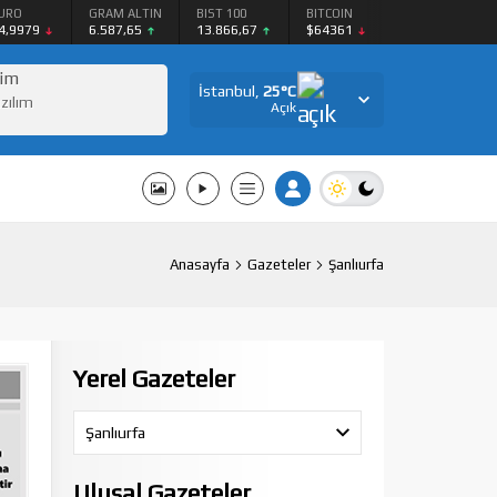
URO
GRAM ALTIN
BIST 100
BITCOIN
4,9979
6.587,65
13.866,67
$64361
şim
İstanbul,
25
°C
azılım
Açık
Anasayfa
Gazeteler
Şanlıurfa
Yerel Gazeteler
Şanlıurfa
Ulusal Gazeteler