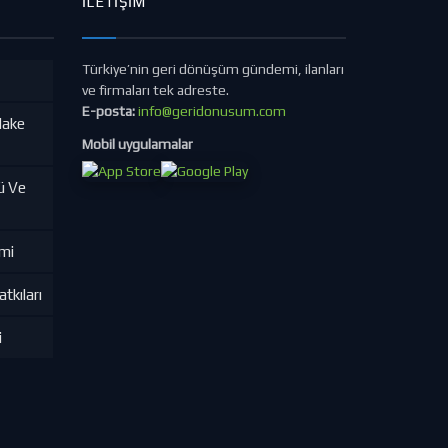
İLETIŞIM
Türkiye’nin geri dönüşüm gündemi, ilanları
ve firmaları tek adreste.
E-posta:
info@geridonusum.com
lake
Mobil uygulamalar
ü Ve
imi
tkıları
i