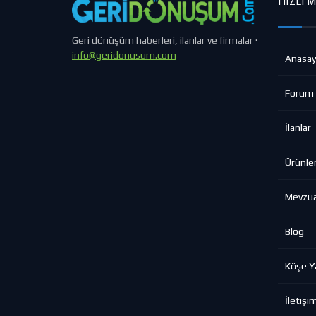
HIZLI 
Geri dönüşüm haberleri, ilanlar ve firmalar ·
info@geridonusum.com
Anasay
Forum
İlanlar
Ürünle
Mevzu
Blog
Köşe Ya
İletişi