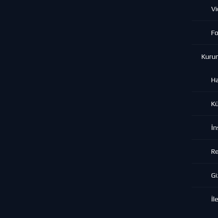
Vi
Fo
Kuru
H
K
İn
Re
Gi
İl