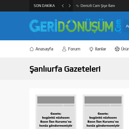
SON DAKİKA
PET Geri Dönüşüm Granül ve F
Anasayfa
Forum
İlanlar
Ürün
Şanlıurfa Gazeteleri