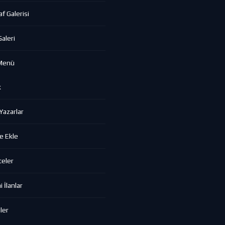
f Galerisi
aleri
Menü
k
azarlar
e Ekle
eler
 İlanlar
ler