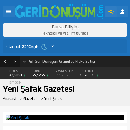
Bursa Bilişim
Teknoloji ve yazılım burada!
İstanbul,
25
°C
Açık
PET Geri Dönüşüm Granül ve Flake Satışı
DOLAR
EURO
GRAM ALTIN
BIST 100
47,5851
55,1265
6.552,32
13.703,13
BITCOIN
Yeni Şafak Gazetesi
$64594
Anasayfa
Gazeteler
Yeni Şafak